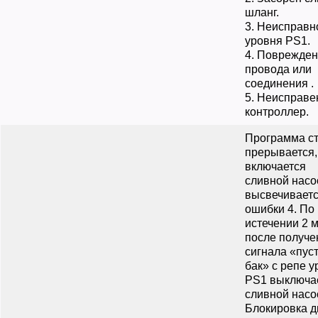
шланг.
3. Неисправн
уровня РS1.
4. Поврежде
провода или
соединения .
5. Неисправе
контроллер.
Программа с
прерывается,
включается
сливной насо
высвечиваетс
ошибки 4. По
истечении 2 
после получе
сигнала «пус
бак» с репе 
PS1 выключа
сливной насо
Блокировка 