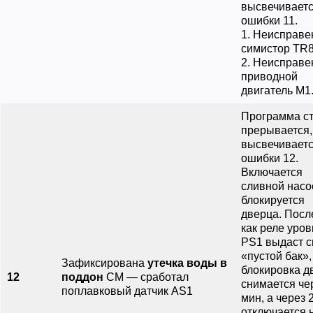
высвечиваетс
ошибки 11.
1. Неисправе
симистор ТR8
2. Неисправе
приводной
двигатель М1
Программа с
прерывается,
высвечиваетс
ошибки 12.
Включается
сливной насо
блокируется
дверца. Посл
как реле уро
РS1 выдаст с
«пустой бак»,
Зафиксирована
утечка воды в
блокировка 
12
поддон
СМ — сработал
снимается че
поплавковый датчик АS1
мин, а через 
отключается 