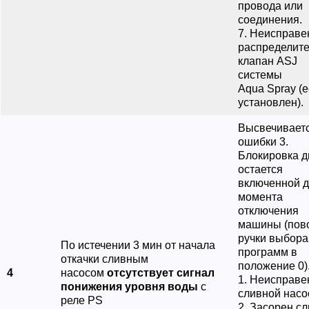
провода или
соединения.
7. Неисправе
распределит
клапан ASJ
системы
Aqua Spray (
установлен).
Высвечиваетс
ошибки 3.
Блокировка 
остается
включенной 
момента
отключения
машины (пов
ручки выбора
По истечении 3 мин от начала
программ в
откачки сливным
положение 0)
4
насосом
отсутствует сигнал
1. Неисправе
понижения уровня воды
с
сливной насо
реле PS
2. Засорен с