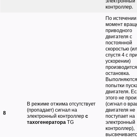
электронный
контроллер.
По истечении 
момент вращ
приводного
двигателя с
постоянной
скоростью (и
спустя 4 с пр
ускорении)
производится
остановка.
Выполняются
попытки пуск
двигателя. Е
этого не про
В режиме отжима отсутствует
(сигнал о вр
(пропадает) сигнал на
двигателя не
8
электронный контроллер
с
поступает на
тахогенератора
ТG
электронный
контроллер),
высвечиваетс