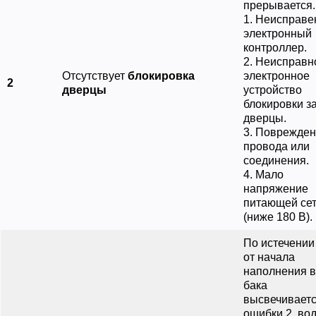
прерывается.
1. Неисправе
электронный
контроллер.
2. Неисправн
Отсутствует
блокировка
электронное
2
дверцы
устройство
блокировки з
дверцы.
3. Поврежде
провода или
соединения.
4. Мало
напряжение
питающей се
(ниже 180 В).
По истечении
от начала
наполнения 
бака
высвечиваетс
ошибки 2, во