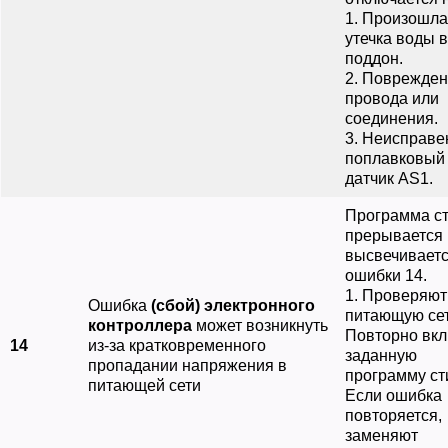
1. Произошла
утечка воды в
поддон.
2. Поврежде
провода или
соединения.
3. Неисправе
поплавковый
датчик АS1.
Программа с
прерывается 
высвечиваетс
ошибки 14.
1. Проверяют
Ошибка
(сбой) электронного
питающую сет
контроллера
может возникнуть
Повторно вк
14
из-за кратковременного
заданную
пропадании напряжения в
программу ст
питающей сети
Если ошибка
повторяется,
заменяют