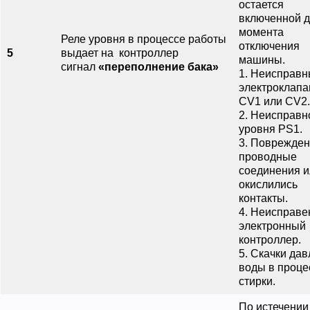
остается
включенной 
момента
Реле уровня в процессе работы
отключения
5
выдает на контроллер
машины.
сигнал
«переполнение бака»
1. Неисправ
электроклап
СV1 или СV2.
2. Неисправн
уровня РS1.
3. Поврежде
проводные
соединения и
окислились
контакты.
4. Неисправе
электронный
контроллер.
5. Скачки да
воды в проце
стирки.
По истечении 