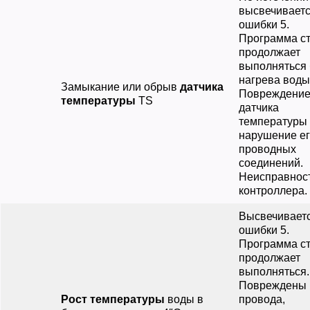
высвечиваетс
ошибки 5.
Программа с
продолжает
выполняться 
нагрева воды
Замыкание или обрыв
датчика
Повреждени
температуры
ТS
датчика
температуры 
нарушение е
проводных
соединений.
Неисправнос
контроллера.
Высвечиваетс
ошибки 5.
Программа с
продолжает
выполняться.
Повреждены
Рост температуры
воды в
провода,