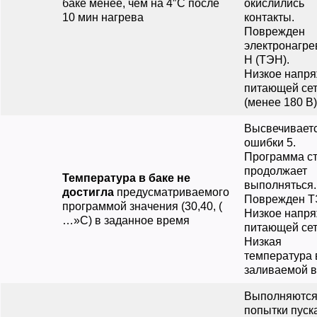
баке менее, чем на 4″С после
окислились
10 мин нагрева
контакты.
Поврежден
электронагре
Н (ТЭН).
Низкое напр
питающей се
(менее 180 В)
Высвечиваетс
ошибки 5.
Программа с
продолжает
Температура в баке не
выполняться.
достигла
предусматриваемого
Поврежден Т
программой значения (30,40, (
Низкое напр
…»С) в заданное время
питающей сет
Низкая
температура
заливаемой в
Выполняются
попытки пуск