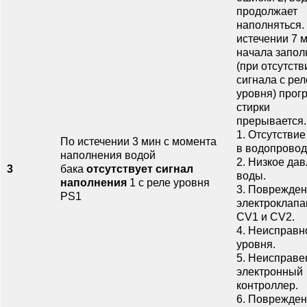
продолжает
наполняться.
истечении 7 м
начала запол
(при отсутств
сигнала с рел
уровня) прог
стирки
прерывается.
1. Отсутстви
По истечении 3 мин с момента
в водопровод
наполнения водой
2. Низкое да
3
бака
отсутствует сигнал
воды.
наполнения
1 с реле уровня
3. Поврежде
PS1
электроклап
СV1 и СV2.
4. Неисправн
уровня.
5. Неисправе
электронный
контроллер.
6. Поврежде