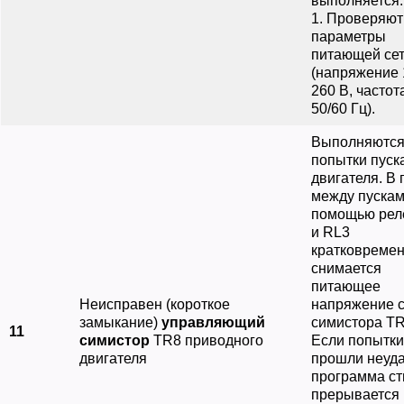
выполняется.
1. Проверяют
параметры
питающей се
(напряжение
260 В, частот
50/60 Гц).
Выполняются
попытки пуск
двигателя. В 
между пускам
помощью рел
и RL3
кратковреме
снимается
питающее
Неисправен (короткое
напряжение 
замыкание)
управляющий
симистора ТR
11
симистор
ТR8 приводного
Если попытки
двигателя
прошли неуда
программа ст
прерывается 